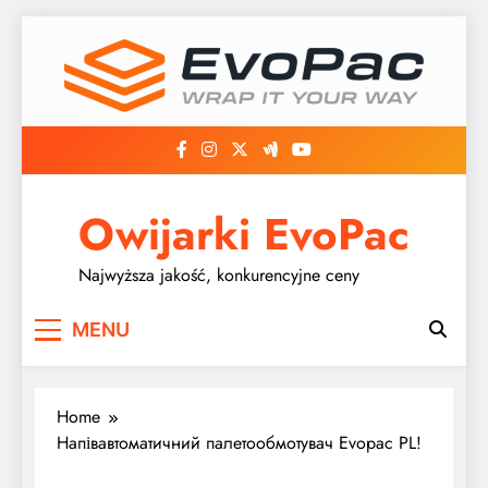
Skip
to
content
Owijarki EvoPac
Najwyższa jakość, konkurencyjne ceny
MENU
Home
Напівавтоматичний палетообмотувач Evopac PL!