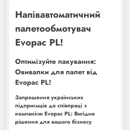
Напівавтоматичний
палетообмотувач
Evopac PL!
Оптимізуйте пакування:
Овивалки для палет від
Evopac PL!
Запрошення українських
підприємців до співпраці з
компанією Evopac PL: Вигідне
рішення для вашого бізнесу