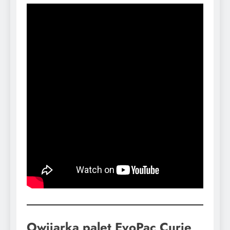
Owijarka palet EvoPac Curie