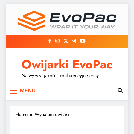
Skip
to
content
Owijarki EvoPac
Najwyższa jakość, konkurencyjne ceny
MENU
Home
Wynajem owijarki