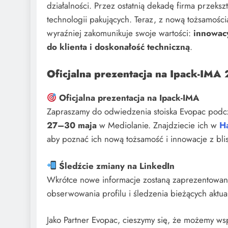
działalności. Przez ostatnią dekadę firma przekszt
technologii pakujących. Teraz, z nową tożsamością
wyraźniej zakomunikuje swoje wartości:
innowacy
do klienta i doskonałość techniczną
.
Oficjalna prezentacja na Ipack-IMA
Oficjalna prezentacja na Ipack-IMA
Zapraszamy do odwiedzenia stoiska Evopac podc
27–30 maja
w Mediolanie. Znajdziecie ich w
H
aby poznać ich nową tożsamość i innowacje z blis
Śledźcie zmiany na LinkedIn
Wkrótce nowe informacje zostaną zaprezentowan
obserwowania profilu i śledzenia bieżących aktual
Jako Partner Evopac, cieszymy się, że możemy wspi