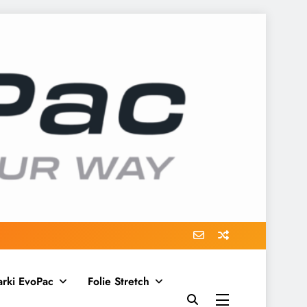
arki EvoPac
Folie Stretch