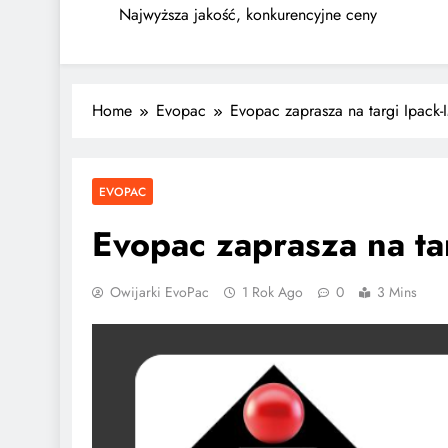
Najwyższa jakość, konkurencyjne ceny
Home
Evopac
Evopac zaprasza na targi Ipack
EVOPAC
Evopac zaprasza na t
Owijarki EvoPac
1 Rok Ago
0
3 Mins