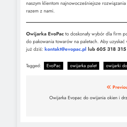
naszym klientom najnowocześniejsze rozwiązania p
razem z nami.
Owijarka EvoPac
to doskonały wybór dla firm 
do pakowania towarów na paletach. Aby uzyskać wi
już dziś:
kontakt@evopac.pl
lub 605 318 315
Tagged:
EvoPac
owijarka palet
owijarki do
Nawigacja
Previo
wpisu
Owijarka Evopac do owijania okien i dr