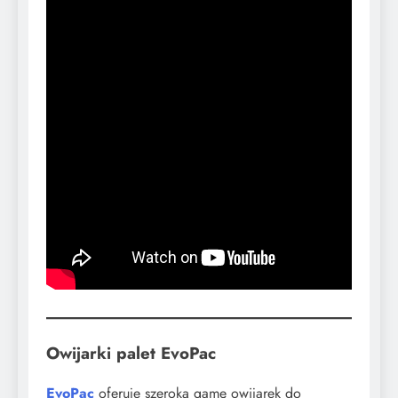
Owijarki palet EvoPac
EvoPac
oferuje szeroką gamę owijarek do