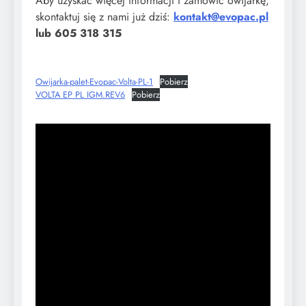
Aby uzyskać więcej informacji i zamówić owijarkę,
skontaktuj się z nami już dziś:
kontakt@evopac.pl
lub 605 318 315
Owijarka-palet-Evopac-Volta-PL-1
Pobierz
VOLTA EP PL IGM.REV6
Pobierz