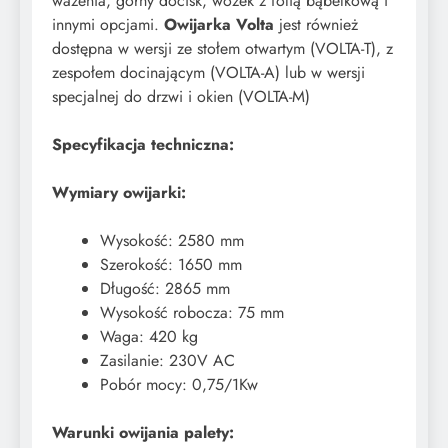
ważenia, górny docisk, wózek z folią bąbelkową i
innymi opcjami.
Owijarka Volta
jest również
dostępna w wersji ze stołem otwartym (VOLTA-T), z
zespołem docinającym (VOLTA-A) lub w wersji
specjalnej do drzwi i okien (VOLTA-M)
Specyfikacja techniczna:
Wymiary owijarki:
Wysokość: 2580 mm
Szerokość: 1650 mm
Długość: 2865 mm
Wysokość robocza: 75 mm
Waga: 420 kg
Zasilanie: 230V AC
Pobór mocy: 0,75/1Kw
Warunki owijania palety: