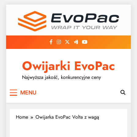
Skip
to
content
Owijarki EvoPac
Najwyższa jakość, konkurencyjne ceny
MENU
Home
Owijarka EvoPac Volta z wagą