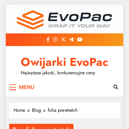
Skip
to
content
Owijarki EvoPac
Najwyższa jakość, konkurencyjne ceny
MENU
Home
Blog
folia pre-stretch