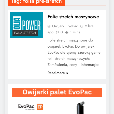
Tag:
folia pre-stretch
Folie stretch maszynowe
Owijarki EvoPac
2 lata
ago
0
1 mins
FOLIA STRETCH
Folie stretch maszynowe do
owijarek EvoPac Do owijarek
EvoPac oferujemy szeroką gamę
folii stretch maszynowych:
Zamówienia, ceny i informacje:
Read More